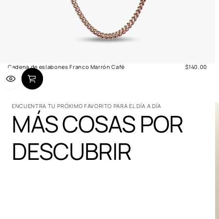
Cadena de eslabones Franco Marrón Café
$140.00
Precio
normal
ENCUENTRA TU PRÓXIMO FAVORITO PARA EL DÍA A DÍA
MÁS COSAS POR
DESCUBRIR