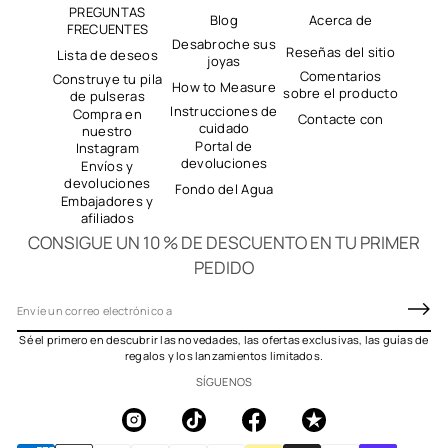
PREGUNTAS
Blog
Acerca de
FRECUENTES
Desabroche sus
Reseñas del sitio
Lista de deseos
joyas
Comentarios
Construye tu pila
How to Measure
sobre el producto
de pulseras
Instrucciones de
Compra en
Contacte con
cuidado
nuestro
Portal de
Instagram
devoluciones
Envíos y
devoluciones
Fondo del Agua
Embajadores y
afiliados
CONSIGUE UN 10 % DE DESCUENTO EN TU PRIMER
PEDIDO
C
o
Sé el primero en descubrir las novedades, las ofertas exclusivas, las guías de
r
regalos y los lanzamientos limitados.
r
SÍGUENOS
e
o
e
l