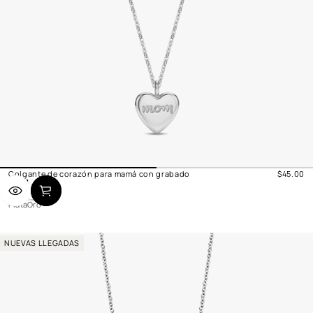
Colgante de corazón para mamá con grabado
$45.00
Precio
P
O
normal
l
r
Plata
Oro
a
o
t
a
NUEVAS LLEGADAS