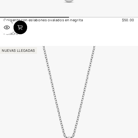
Colgante con eslabones ovalados en negrita
$50.00
Precio
P
O
normal
l
r
Plata
Oro
a
o
t
a
NUEVAS LLEGADAS