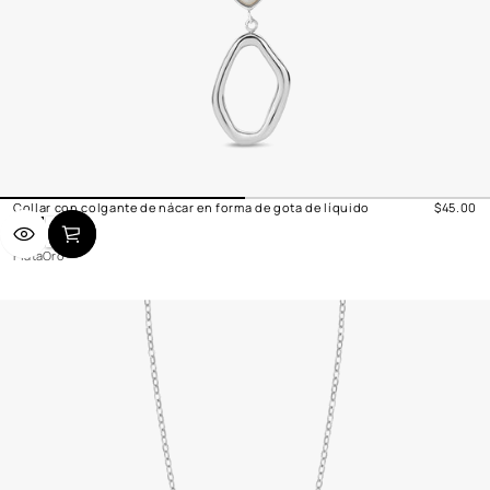
Collar con colgante de nácar en forma de gota de líquido
$45.00
Precio
P
O
normal
l
r
Plata
Oro
a
o
t
a