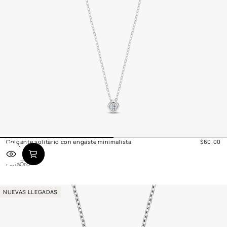
Colgante solitario con engaste minimalista
$60.00
Precio
P
O
normal
l
r
Plata
Oro
a
o
t
a
NUEVAS LLEGADAS