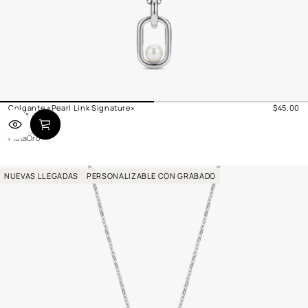
Colgante «Pearl Link Signature»
$45.00
Precio
P
O
normal
l
r
Plata
Oro
a
o
t
a
NUEVAS LLEGADAS
PERSONALIZABLE CON GRABADO