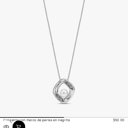
Colgante con marco de perlas en negrita
$50.00
Precio
P
O
normal