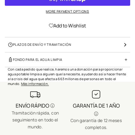
e
e
MORE PAYMENT OPTIONS
l
p
r
Add to Wishlist
o
d
u
PLAZOS DE ENVÍO Y TRAMITACIÓN
c
t
o
FONDO PARA EL AGUA LIMPIA
Con cada pedido que realice, haremos una donación para proporcionar
agua potable limpia a alguien que la necesite, ayudando así a hacer frente
a la crisis del agua que afecta a 663 millones de personas en todo el
mundo.
Más información.
ENVÍO RÁPIDO
GARANTÍA DE 1 AÑO
Tramitación rápida, con
U
seguimiento en todo el
Con garantía de 12 meses
mundo.
completos.