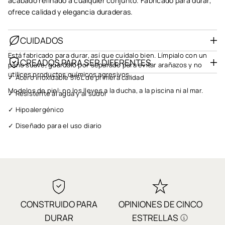
acabado refinado a cualquier conjunto. Fabricado para durar,
ofrece calidad y elegancia duraderas.
CUIDADOS
Está fabricado para durar, así que cuídalo bien. Límpialo con un
CREADOS PARA SER DIFERENTES
paño suave, guárdalo por separado para evitar arañazos y no
utilices productos químicos agresivos.
✓ Acero inoxidable 316L de primera calidad
Modelos de piel: no los lleves a la ducha, a la piscina ni al mar.
✓ Resistente al agua y al sudor
✓ Hipoalergénico
✓ Diseñado para el uso diario
✓ Listo para regalar
✓ Envío rápido
✓ Garantía de 1 año
✓ Calidad en la que puedes confiar
CONSTRUIDO PARA
OPINIONES DE CINCO
✓ Pago seguro
DURAR
ESTRELLAS
✓ Miles de reseñas de 5 estrellas