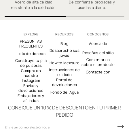
Acero de alta calidad
De confianza, probadas y
C
resistente a la oxidación.
usadas a diario.
pr
EXPLORE
RECURSOS
CONÓCENOS
PREGUNTAS
Blog
Acerca de
FRECUENTES
Desabroche sus
Reseñas del sitio
Lista de deseos
joyas
Comentarios
Construye tu pila
How to Measure
sobre el producto
de pulseras
Instrucciones de
Compra en
Contacte con
cuidado
nuestro
Portal de
Instagram
devoluciones
Envíos y
devoluciones
Fondo del Agua
Embajadores y
afiliados
CONSIGUE UN 10 % DE DESCUENTO EN TU PRIMER
PEDIDO
C